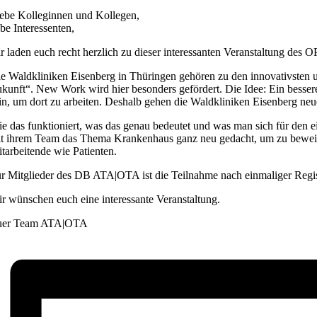
ebe Kolleginnen und Kollegen,
ebe Interessenten,
r laden euch recht herzlich zu dieser interessanten Veranstaltung des 
e Waldkliniken Eisenberg in Thüringen gehören zu den innovativsten u
kunft“. New Work wird hier besonders gefördert. Die Idee: Ein besseres
in, um dort zu arbeiten. Deshalb gehen die Waldkliniken Eisenberg ne
e das funktioniert, was das genau bedeutet und was man sich für den 
t ihrem Team das Thema Krankenhaus ganz neu gedacht, um zu beweise
tarbeitende wie Patienten.
r Mitglieder des DB ATA|OTA ist die Teilnahme nach einmaliger Regi
r wünschen euch eine interessante Veranstaltung.
uer Team ATA|OTA