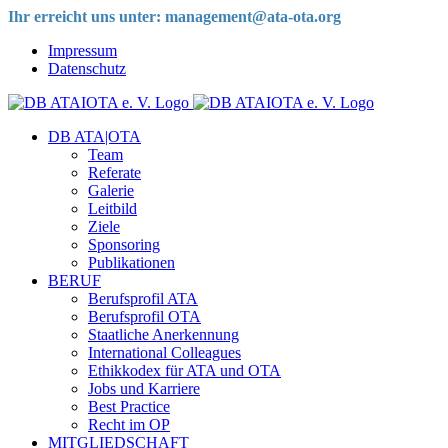
Zum
Ihr erreicht uns unter: management@ata-ota.org
Inhalt
Impressum
springen
Datenschutz
DB ATA|OTA
Team
Referate
Galerie
Leitbild
Ziele
Sponsoring
Publikationen
BERUF
Berufsprofil ATA
Berufsprofil OTA
Staatliche Anerkennung
International Colleagues
Ethikkodex für ATA und OTA
Jobs und Karriere
Best Practice
Recht im OP
MITGLIEDSCHAFT