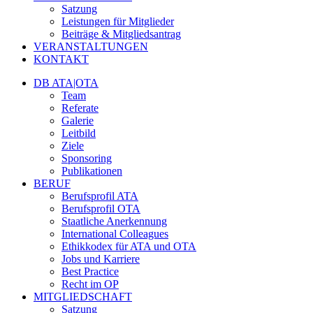
Satzung
Leistungen für Mitglieder
Beiträge & Mitgliedsantrag
VERANSTALTUNGEN
KONTAKT
DB ATA|OTA
Team
Referate
Galerie
Leitbild
Ziele
Sponsoring
Publikationen
BERUF
Berufsprofil ATA
Berufsprofil OTA
Staatliche Anerkennung
International Colleagues
Ethikkodex für ATA und OTA
Jobs und Karriere
Best Practice
Recht im OP
MITGLIEDSCHAFT
Satzung