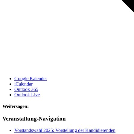
Google Kalender
iCalendar
Outlook 365
Outlook Live
Weitersagen:
Facebook
X
Reddit
LinkedIn
WhatsApp
Tumblr
Pinterest
Vk
E-
Veranstaltung-Navigation
Mail
Vorstandswahl 2025: Vorstellung der Kandidierenden