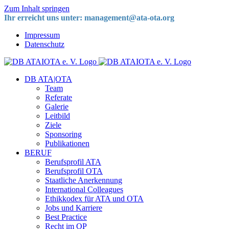
Zum Inhalt springen
Ihr erreicht uns unter: management@ata-ota.org
Impressum
Datenschutz
DB ATA|OTA
Team
Referate
Galerie
Leitbild
Ziele
Sponsoring
Publikationen
BERUF
Berufsprofil ATA
Berufsprofil OTA
Staatliche Anerkennung
International Colleagues
Ethikkodex für ATA und OTA
Jobs und Karriere
Best Practice
Recht im OP