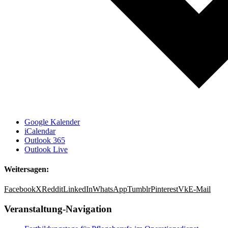
Google Kalender
iCalendar
Outlook 365
Outlook Live
Weitersagen:
Facebook
X
Reddit
LinkedIn
WhatsApp
Tumblr
Pinterest
Vk
E-Mail
Veranstaltung-Navigation