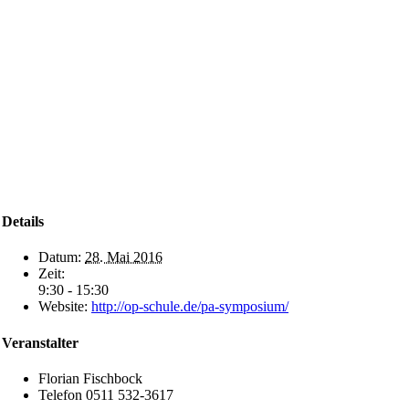
Details
Datum:
28. Mai 2016
Zeit:
9:30 - 15:30
Website:
http://op-schule.de/pa-symposium/
Veranstalter
Florian Fischbock
Telefon
0511 532-3617