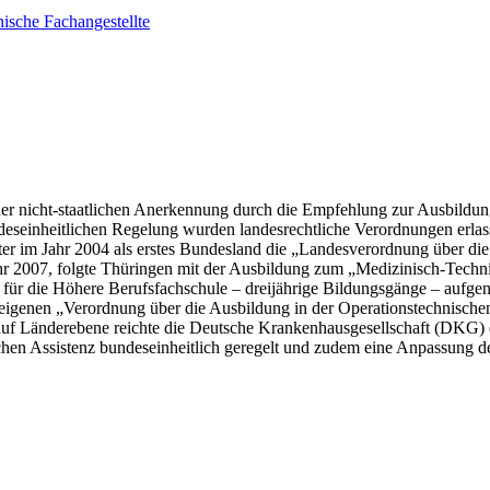
ische Fachangestellte
der nicht-staatlichen Anerkennung durch die Empfehlung zur Ausbildu
eseinheitlichen Regelung wurden landesrechtliche Verordnungen erlas
ter im Jahr 2004 als erstes Bundesland die „
Landesverordnung über die
hr 2007, folgte Thüringen mit der Ausbildung zum „Medizinisch-Techn
für die Höhere Berufsfachschule – dreijährige Bildungsgänge – aufg
er eigenen „Verordnung über die Ausbildung in der Operationstechnisc
en auf Länderebene reichte die Deutsche Krankenhausgesellschaft (DKG)
hen Assistenz bundeseinheitlich geregelt und zudem eine Anpassung d