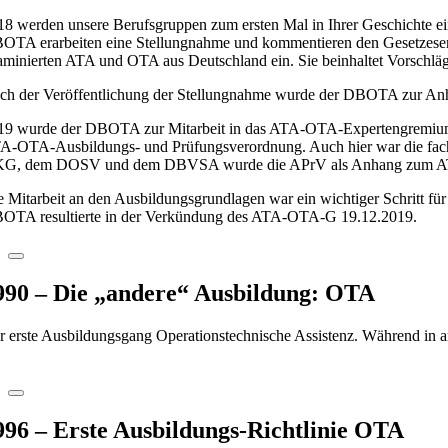
18 werden unsere Berufsgruppen zum ersten Mal in Ihrer Geschichte ei
OTA erarbeiten eine Stellungnahme und kommentieren den Gesetzesentw
aminierten ATA und OTA aus Deutschland ein. Sie beinhaltet Vorschläge
ch der Veröffentlichung der Stellungnahme wurde der DBOTA zur Anh
19 wurde der DBOTA zur Mitarbeit in das ATA-OTA-Expertengremium d
A-OTA-Ausbildungs- und Prüfungsverordnung. Auch hier war die fach
G, dem DOSV und dem DBVSA wurde die APrV als Anhang zum AT
e Mitarbeit an den Ausbildungsgrundlagen war ein wichtiger Schritt für
OTA resultierte in der Verkündung des ATA-OTA-G 19.12.2019.
990 – Die „andere“ Ausbildung: OTA
r erste Ausbildungsgang Operationstechnische Assistenz. Während in an
996 – Erste Ausbildungs-Richtlinie OTA