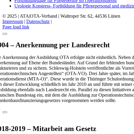
Fortbildungstage für Pflegeberufe im Operationsdienst
Urologie Kongress- Fortbildung für Pflegepersonal und medizin
© 2025 | ATA|OTA-Verband | Waltroper Str. 62, 44536 Lünen
Impressum
|
Datenschutz
|
Page load link
004 – Anerkennung per Landesrecht
e Anerkennung der Ausbildung OTA erfolgte nicht einheitlich. Neben 
erkennung auf Ebene der Bundesländer. Auf Grund der fehlenden bund
rukturieren und zu sichern. Schleswig-Holstein veröffentlichte als Vorrei
erationstechnischen Angestellten
“ (OTA-VO). Drei Jahre später, im Ja
erationsdienst (MTA-O)“. Diese wurde in die Thüringer Schulordnung 
ch dieser Entwicklung schließlich im Jahr 2010 an und führte mit sein
sbildung ebenfalls nach Landesrecht ein. Parallel zu diesen Initiativ
utschen Bundestag ein, mit dem die Ausbildung zur Operationstechnisc
ankenhausfinanzierungsgesetzes vorgenommen werden sollte.
018-2019 – Mitarbeit am Gesetz