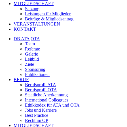
MITGLIEDSCHAFT
Satzung
Leistungen für Mitglieder
Beiträge & Mitgliedsantrag
VERANSTALTUNGEN
KONTAKT
DB ATA|OTA
Team
Referate
Galerie
Leitbild
Ziele
Sponsoring
Publikationen
BERUF
Berufsprofil ATA
Berufsprofil OTA
Staatliche Anerkennung
International Colleagues
Ethikkodex für ATA und OTA
Jobs und Karriere
Best Practice
Recht im OP
MITGLIEDSCHAFT