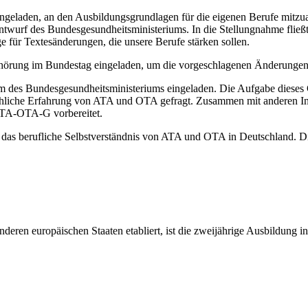
ngeladen, an den Ausbildungsgrundlagen für die eigenen Berufe mitzua
urf des Bundesgesundheitsministeriums. In die Stellungnahme fließt 
 für Textesänderungen, die unsere Berufe stärken sollen.
örung im Bundestag eingeladen, um die vorgeschlagenen Änderungen 
es Bundesgesundheitsministeriums eingeladen. Die Aufgabe dieses 
liche Erfahrung von ATA und OTA gefragt. Zusammen mit anderen Int
A-OTA-G vorbereitet.
 das berufliche Selbstverständnis von ATA und OTA in Deutschland. Die
deren europäischen Staaten etabliert, ist die zweijährige Ausbildung 